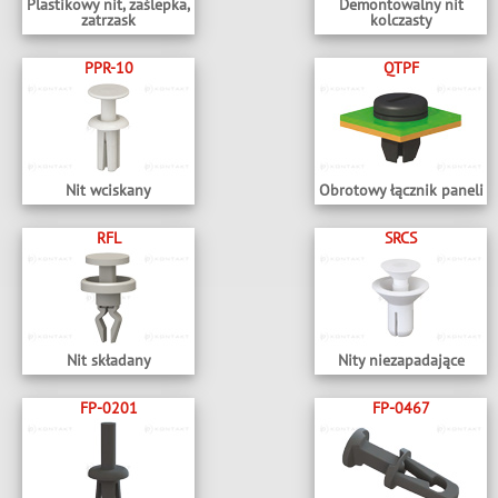
Plastikowy nit, zaślepka,
Demontowalny nit
zatrzask
kolczasty
PPR-10
QTPF
Nit wciskany
Obrotowy łącznik paneli
RFL
SRCS
Nit składany
Nity niezapadające
FP-0201
FP-0467