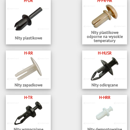
H-DR
H-PR-HR
Nity plastikowe
odporne na wysokie
Nity plastikowe
temperatury
H-RR
H-HUSR
Nity zapadkowe
Nity odkręcane
H-TR
H-HRR
Nity wzmacniane
Nity demontowalne