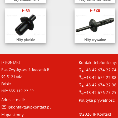
H-BR
H-EXR
Nity płaskie
Nity zrywalne
Kontakt telefoniczny:
IP KONTAKT
Plac Zwycięstwa 2, budynek E
+48 42 674 22 74
90-312 Łódź
+48 42 674 22 88
Polska
+48 42 674 22 98
NIP: 835-119-22-59
+48 42 676 75 25
Adres e-mail:
Polityka prywatności
ipkontakt@ipkontakt.pl
©2026 IP Kontakt
Mapa strony