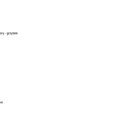
ry - grzybek
we