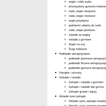
stopki i nóżki audio
amortyzatory gumowo-metalo
nóżki, stopki wkręcane
nóżki, stopki nitowane
stopki przybijane
podstawki, obejmy do rurek
nóżki, stopki paletowe
wkładki ze stopką
wkładki z gwintem
Stopki na rury
Ślizgi meblowe
Podkładki samoprzylepne
podkładki piankowe samoprzyl
podkładki filcowe samoprzylep
podkładki gumowe samoprzyle
Pokrętła i uchwyty
Zaślepki i nasadki
Zaślepki i nasadki z gwintem
Zaślepki i nasadki bez gwintu
Zaślepki gniazd i złączy
Wkładki korki zaślepki
Wkładki, korki, zaślepki kwadr
Wkładki, korki, zaślepki okrągłe