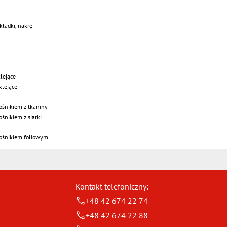
kładki, nakrę
lejące
klejące
ośnikiem z tkaniny
śnikiem z siatki
nośnikiem foliowym
Kontakt telefoniczny:
+48 42 674 22 74
+48 42 674 22 88