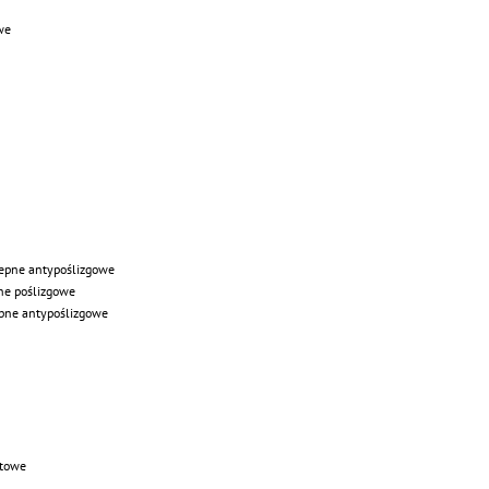
we
epne antypoślizgowe
ne poślizgowe
pne antypoślizgowe
atowe