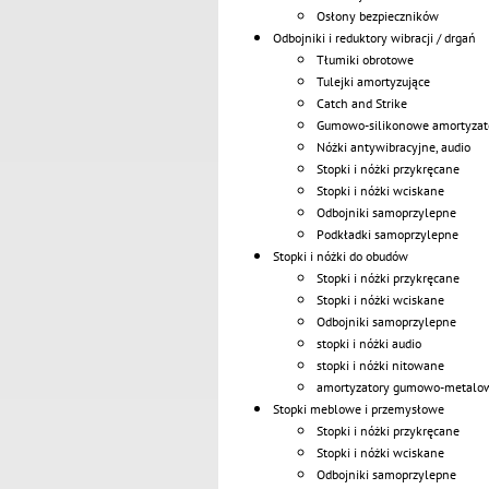
Osłony bezpieczników
Odbojniki i reduktory wibracji / drgań
Tłumiki obrotowe
Tulejki amortyzujące
Catch and Strike
Gumowo-silikonowe amortyzato
Nóżki antywibracyjne, audio
Stopki i nóżki przykręcane
Stopki i nóżki wciskane
Odbojniki samoprzylepne
Podkładki samoprzylepne
Stopki i nóżki do obudów
Stopki i nóżki przykręcane
Stopki i nóżki wciskane
Odbojniki samoprzylepne
stopki i nóżki audio
stopki i nóżki nitowane
amortyzatory gumowo-metalo
Stopki meblowe i przemysłowe
Stopki i nóżki przykręcane
Stopki i nóżki wciskane
Odbojniki samoprzylepne