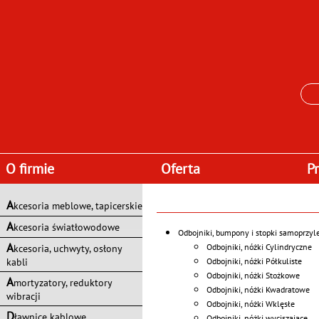
O firmie
Oferta
P
A
kcesoria meblowe, tapicerskie
A
kcesoria światłowodowe
Odbojniki, bumpony i stopki samoprzyl
A
Odbojniki, nóżki Cylindryczne
kcesoria, uchwyty, osłony
Odbojniki, nóżki Półkuliste
kabli
Odbojniki, nóżki Stożkowe
A
mortyzatory, reduktory
Odbojniki, nóżki Kwadratowe
wibracji
Odbojniki, nóżki Wklęsłe
D
ławnice kablowe
Odbojniki, nóżki wyciszające