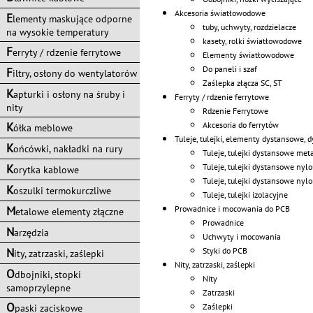
Akcesoria światłowodowe
E
lementy maskujące odporne
tuby, uchwyty, rozdzielacze
na wysokie temperatury
kasety, rolki światłowodowe
F
erryty / rdzenie ferrytowe
Elementy światłowodowe
Do paneli i szaf
F
iltry, osłony do wentylatorów
Zaślepka złącza SC, ST
K
apturki i osłony na śruby i
Ferryty / rdzenie ferrytowe
nity
Rdzenie Ferrytowe
Akcesoria do ferrytów
K
ółka meblowe
Tuleje, tulejki, elementy dystansowe, 
K
ońcówki, nakładki na rury
Tuleje, tulejki dystansowe me
Tuleje, tulejki dystansowe ny
K
orytka kablowe
Tuleje, tulejki dystansowe ny
K
oszulki termokurczliwe
Tuleje, tulejki izolacyjne
Prowadnice i mocowania do PCB
M
etalowe elementy złączne
Prowadnice
N
arzędzia
Uchwyty i mocowania
Styki do PCB
N
ity, zatrzaski, zaślepki
Nity, zatrzaski, zaślepki
O
dbojniki, stopki
Nity
samoprzylepne
Zatrzaski
O
Zaślepki
paski zaciskowe