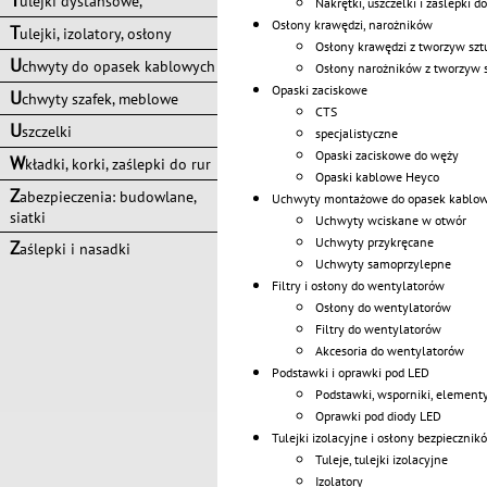
T
ulejki dystansowe,
Nakrętki, uszczelki i zaślepki d
Osłony krawędzi, narożników
T
ulejki, izolatory, osłony
Osłony krawędzi z tworzyw sztu
U
chwyty do opasek kablowych
Osłony narożników z tworzyw 
Opaski zaciskowe
U
chwyty szafek, meblowe
CTS
U
szczelki
specjalistyczne
Opaski zaciskowe do węży
W
kładki, korki, zaślepki do rur
Opaski kablowe Heyco
Z
abezpieczenia: budowlane,
Uchwyty montażowe do opasek kablo
siatki
Uchwyty wciskane w otwór
Uchwyty przykręcane
Z
aślepki i nasadki
Uchwyty samoprzylepne
Filtry i osłony do wentylatorów
Osłony do wentylatorów
Filtry do wentylatorów
Akcesoria do wentylatorów
Podstawki i oprawki pod LED
Podstawki, wsporniki, element
Oprawki pod diody LED
Tulejki izolacyjne i osłony bezpiecznik
Tuleje, tulejki izolacyjne
Izolatory