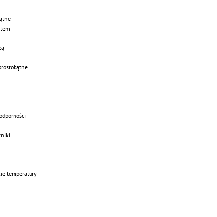
kątne
intem
ką
prostokątne
 odporności
niki
ie temperatury