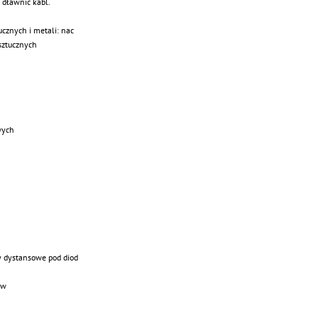
o dławnic kabl.
cznych i metali: nac
sztucznych
wych
y dystansowe pod diod
ów