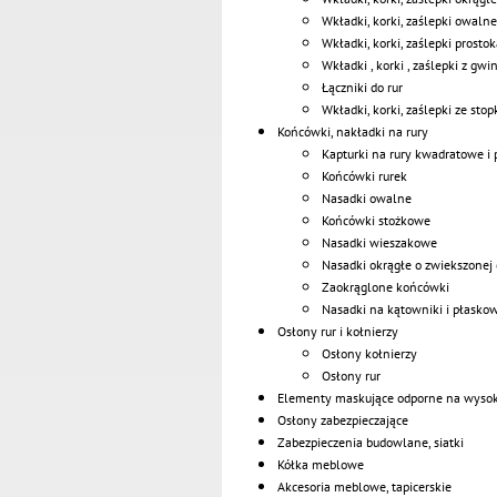
Wkładki, korki, zaślepki owalne
Wkładki, korki, zaślepki prosto
Wkładki , korki , zaślepki z gw
Łączniki do rur
Wkładki, korki, zaślepki ze stop
Końcówki, nakładki na rury
Kapturki na rury kwadratowe i 
Końcówki rurek
Nasadki owalne
Końcówki stożkowe
Nasadki wieszakowe
Nasadki okrągłe o zwiekszonej
Zaokrąglone końcówki
Nasadki na kątowniki i płaskow
Osłony rur i kołnierzy
Osłony kołnierzy
Osłony rur
Elementy maskujące odporne na wysok
Osłony zabezpieczające
Zabezpieczenia budowlane, siatki
Kółka meblowe
Akcesoria meblowe, tapicerskie