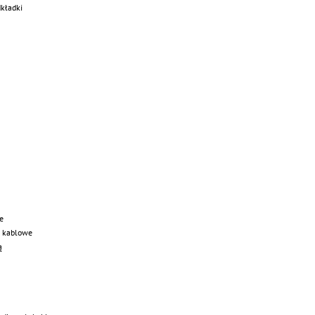
dkładki
e
y kablowe
ą