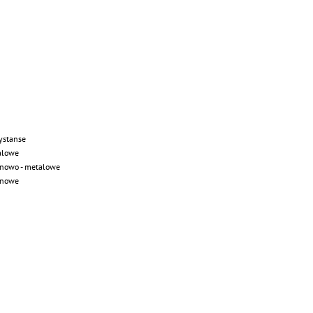
dystanse
talowe
lonowo - metalowe
lonowe