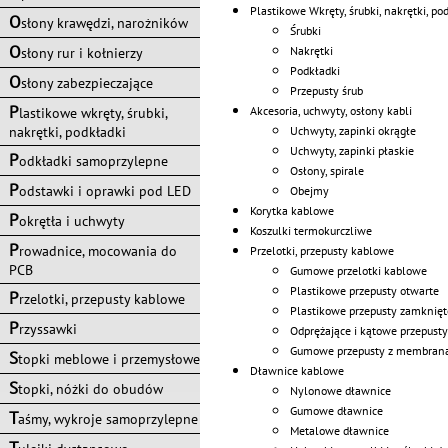
Plastikowe Wkręty, śrubki, nakrętki, po
O
słony krawędzi, narożników
Śrubki
O
Nakrętki
słony rur i kołnierzy
Podkładki
O
słony zabezpieczające
Przepusty śrub
P
Akcesoria, uchwyty, osłony kabli
lastikowe wkręty, śrubki,
Uchwyty, zapinki okrągłe
nakrętki, podkładki
Uchwyty, zapinki płaskie
P
odkładki samoprzylepne
Osłony, spirale
P
odstawki i oprawki pod LED
Obejmy
Korytka kablowe
P
okrętła i uchwyty
Koszulki termokurczliwe
P
rowadnice, mocowania do
Przelotki, przepusty kablowe
PCB
Gumowe przelotki kablowe
Plastikowe przepusty otwarte
P
rzelotki, przepusty kablowe
Plastikowe przepusty zamknięt
P
rzyssawki
Odprężające i kątowe przepust
Gumowe przepusty z membran
S
topki meblowe i przemysłowe
Dławnice kablowe
S
topki, nóżki do obudów
Nylonowe dławnice
Gumowe dławnice
T
aśmy, wykroje samoprzylepne
Metalowe dławnice