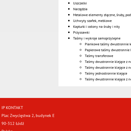
Uszczelki
Narzędzia
Metalowe elementy złączne, śruby, pod
Uchwyty szafek, meblowe
Kapturki i osłony na śruby i nity
Przyssawki
Taśmy i wykroje samoprzylepne
Piankowe taśmy dwustronnie k
Papierowe taśmy dwustronnie 
Taśmy transferowe
Taśmy dwustronnie klejące z n
Taśmy dwustronnie klejące z no
Taśmy jednostronnie klejące
Taśmy dwustronnie klejące z 
IP KONTAKT
Plac Zwycięstwa 2, budynek E
90-312 Łódź