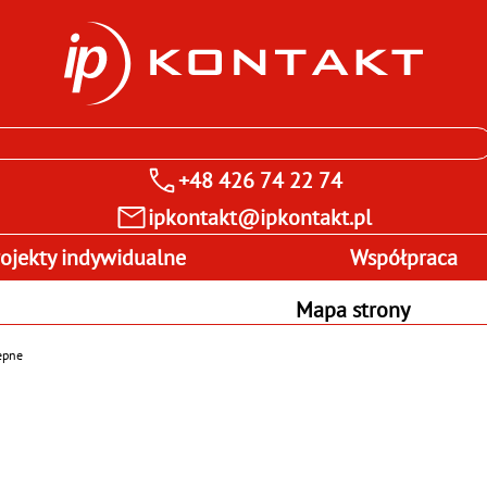
+48 426 74 22 74
ipkontakt@ipkontakt.pl
rojekty indywidualne
Współpraca
Mapa strony
epne