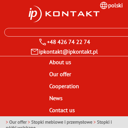
polski
+48 426 74 22 74
ipkontakt@ipkontakt.pl
About us
Our offer
Cooperation
News
Contact us
>
Our offer
>
Stopki meblowe i przemysłowe
>
Stopki i
nóżki wciskane