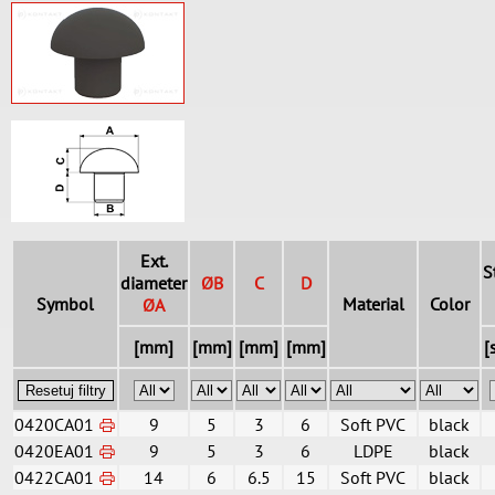
Ext.
S
diameter
ØB
C
D
Symbol
Material
Color
ØA
[mm]
[mm]
[mm]
[mm]
[
Resetuj filtry
0420CA01
9
5
3
6
Soft PVC
black
0420EA01
9
5
3
6
LDPE
black
0422CA01
14
6
6.5
15
Soft PVC
black