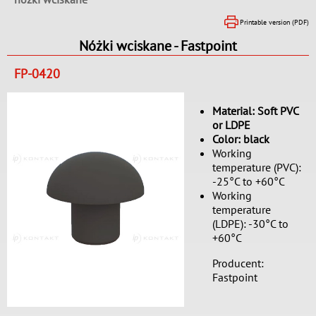
Printable version (PDF)
Nóżki wciskane - Fastpoint
FP-0420
Material: Soft PVC
or LDPE
Color: black
Working
temperature (PVC):
-25°C to +60°C
Working
temperature
(LDPE): -30°C to
+60°C
Producent:
Fastpoint