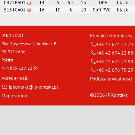
0422EA01
14
6
6.5
15
LDPE
black
5151CA01
16
10
6
10
Soft PVC
black
Kontakt telefoniczny:
IP KONTAKT
Plac Zwycięstwa 2, budynek E
+48 42 674 22 74
90-312 Łódź
+48 42 674 22 88
Polska
+48 42 674 22 98
NIP: 835-119-22-59
+48 42 676 75 25
Adres e-mail:
Polityka prywatności
ipkontakt@ipkontakt.pl
©2026 IP Kontakt
Mapa strony