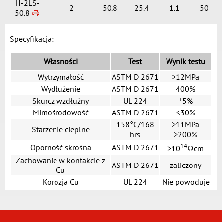
H-2LS-
2
50.8
25.4
1.1
50
50.8
Specyfikacja:
Własności
Test
Wynik testu
Wytrzymałość
ASTM D 2671
>12MPa
Wydłużenie
ASTM D 2671
400%
Skurcz wzdłużny
UL 224
±5%
Mimośrodowość
ASTM D 2671
<30%
158°C/168
>11MPa
Starzenie cieplne
hrs
>200%
14
Oporność skrośna
ASTM D 2671
>10
Ωcm
Zachowanie w kontakcie z
ASTM D 2671
zaliczony
Cu
Korozja Cu
UL 224
Nie powoduje