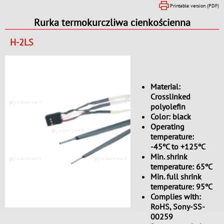
Printable version (PDF)
Rurka termokurczliwa cienkościenna
H-2LS
Material:
Crosslinked
polyolefin
Color: black
Operating
temperature:
-45ºC to +125ºC
Min. shrink
temperature: 65ºC
Min. full shrink
temperature: 95ºC
Complies with:
RoHS, Sony-SS-
00259