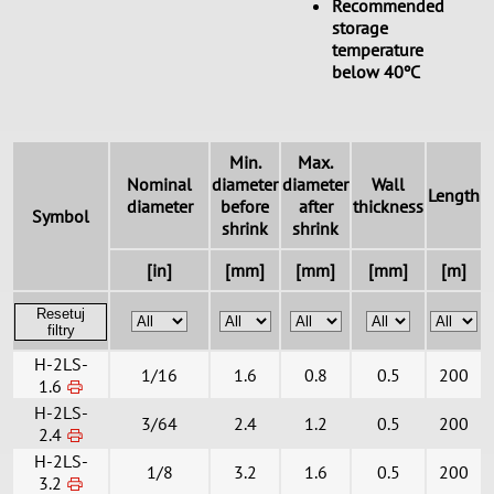
Recommended
storage
temperature
below 40ºC
Min.
Max.
Nominal
diameter
diameter
Wall
Length
diameter
before
after
thickness
Symbol
shrink
shrink
[in]
[mm]
[mm]
[mm]
[m]
Resetuj
filtry
H-2LS-
1/16
1.6
0.8
0.5
200
1.6
H-2LS-
3/64
2.4
1.2
0.5
200
2.4
H-2LS-
1/8
3.2
1.6
0.5
200
3.2