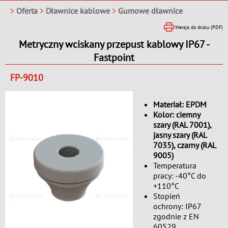
>
Oferta
>
Dławnice kablowe
>
Gumowe dławnice
Wersja do druku (PDF)
Metryczny wciskany przepust kablowy IP67 -
Fastpoint
FP-9010
Materiał: EPDM
Kolor: ciemny
szary (RAL 7001),
jasny szary (RAL
7035), czarny (RAL
9005)
Temperatura
pracy: -40°C do
+110°C
Stopień
ochrony: IP67
zgodnie z EN
60529