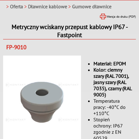
>
Oferta
>
Dławnice kablowe
>
Gumowe dławnice
Wersja do druku (PDF)
Metryczny wciskany przepust kablowy IP67 -
Fastpoint
FP-9010
Materiał: EPDM
Kolor: ciemny
szary (RAL 7001),
jasny szary (RAL
7035), czarny (RAL
9005)
Temperatura
pracy: -40°C do
+110°C
Stopień
ochrony: IP67
zgodnie z EN
60529