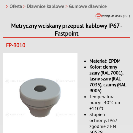
>
Oferta
>
Dławnice kablowe
>
Gumowe dławnice
Wersja do druku (PDF)
Metryczny wciskany przepust kablowy IP67 -
Fastpoint
FP-9010
Materiał: EPDM
Kolor: ciemny
szary (RAL 7001),
jasny szary (RAL
7035), czarny (RAL
9005)
Temperatura
pracy: -40°C do
+110°C
Stopień
ochrony: IP67
zgodnie z EN
60529