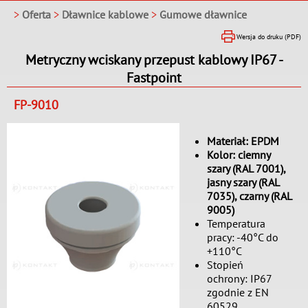
>
Oferta
>
Dławnice kablowe
>
Gumowe dławnice
Wersja do druku (PDF)
Metryczny wciskany przepust kablowy IP67 -
Fastpoint
FP-9010
Materiał: EPDM
Kolor: ciemny
szary (RAL 7001),
jasny szary (RAL
7035), czarny (RAL
9005)
Temperatura
pracy: -40°C do
+110°C
Stopień
ochrony: IP67
zgodnie z EN
60529