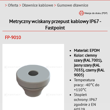
>
Oferta
>
Dławnice kablowe
>
Gumowe dławnice
Wersja do druku (PDF)
Metryczny wciskany przepust kablowy IP67 -
Fastpoint
FP-9010
Materiał: EPDM
Kolor: ciemny
szary (RAL 7001),
jasny szary (RAL
7035), czarny (RAL
9005)
Temperatura
pracy: -40°C do
+110°C
Stopień
ochrony: IP67
zgodnie z EN
60529