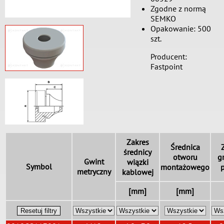
Zgodne z normą
SEMKO
Opakowanie: 500
szt.
Producent:
Fastpoint
Zakres
Średnica
średnicy
otworu
g
Gwint
wiązki
Symbol
montażowego
metryczny
kablowej
[mm]
[mm]
Resetuj filtry