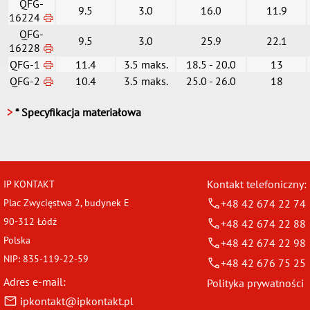
QFG-
9.5
3.0
16.0
11.9
16224
QFG-
9.5
3.0
25.9
22.1
16228
QFG-1
11.4
3.5 maks.
18.5 - 20.0
13
QFG-2
10.4
3.5 maks.
25.0 - 26.0
18
>
* Specyfikacja materiałowa
Kontakt telefoniczny:
IP KONTAKT
Plac Zwycięstwa 2, budynek E
+48 42 674 22 74
90-312 Łódź
+48 42 674 22 88
Polska
+48 42 674 22 98
NIP: 835-119-22-59
+48 42 676 75 25
Adres e-mail:
Polityka prywatności
ipkontakt@ipkontakt.pl