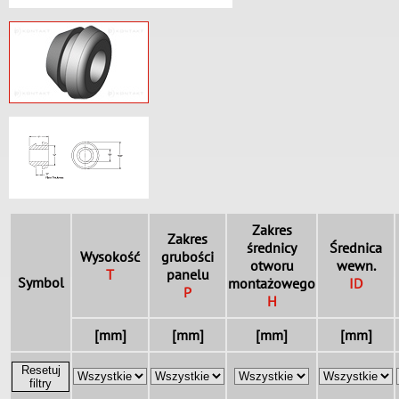
Zakres
Zakres
średnicy
Średnica
Wysokość
grubości
otworu
wewn.
T
panelu
Symbol
montażowego
ID
P
H
[mm]
[mm]
[mm]
[mm]
Resetuj
filtry