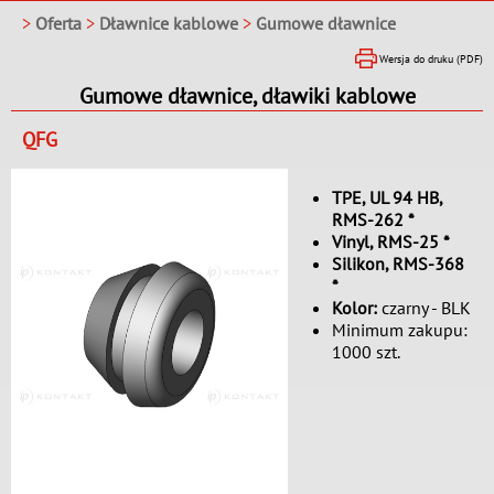
>
Oferta
>
Dławnice kablowe
>
Gumowe dławnice
Wersja do druku (PDF)
Gumowe dławnice, dławiki kablowe
QFG
TPE, UL 94 HB,
RMS-262 *
Vinyl, RMS-25 *
Silikon, RMS-368
*
Kolor:
czarny - BLK
Minimum zakupu:
1000 szt.